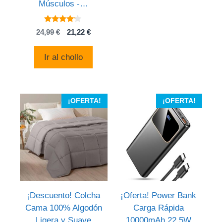
Músculos -…
4
El
El
24,99
€
21,22
€
de 5
precio
precio
original
actual
Ir al chollo
era:
es:
24,99 €.
21,22 €.
¡OFERTA!
¡OFERTA!
¡Descuento! Colcha
¡Oferta! Power Bank
Cama 100% Algodón
Carga Rápida
Ligera y Suave
10000mAh 22.5W