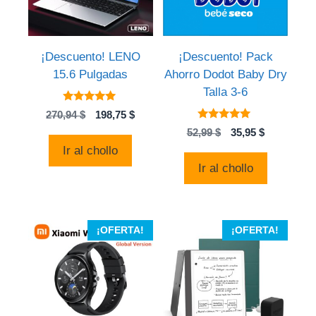
¡Descuento! LENO
¡Descuento! Pack
15.6 Pulgadas
Ahorro Dodot Baby Dry
Talla 3-6
5.00
El
El
270,94
$
198,75
$
de 5
5.00
precio
precio
El
El
52,99
$
35,95
$
de 5
original
actual
precio
precio
Ir al chollo
era:
es:
original
actual
Ir al chollo
270,94 $.
198,75 $.
era:
es:
52,99 $.
35,95 $.
¡OFERTA!
¡OFERTA!