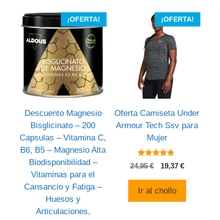
¡OFERTA!
¡OFERTA!
Descuento Magnesio
Oferta Camiseta Under
Bisglicinato – 200
Armour Tech Ssv para
Capsulas – Vitamina C,
Mujer
B6, B5 – Magnesio Alta
Biodisponibilidad –
4.6
El
El
24,95
€
19,37
€
de 5
Vitaminas para el
precio
precio
original
actual
Cansancio y Fatiga –
Ir al chollo
era:
es:
Huesos y
24,95 €.
19,37 €.
Articulaciones,