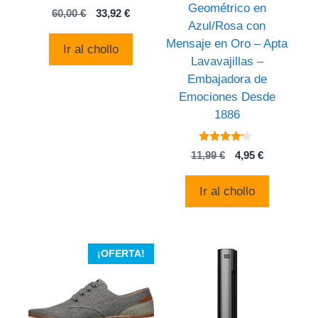
Geométrico en
3
El
El
60,00
€
33,92
€
de 5
Azul/Rosa con
precio
precio
original
actual
Mensaje en Oro – Apta
Ir al chollo
era:
es:
Lavavajillas –
60,00 €.
33,92 €.
Embajadora de
Emociones Desde
1886
4
El
El
11,99
€
4,95
€
de 5
precio
precio
original
actual
Ir al chollo
era:
es:
11,99 €.
4,95 €.
¡OFERTA!