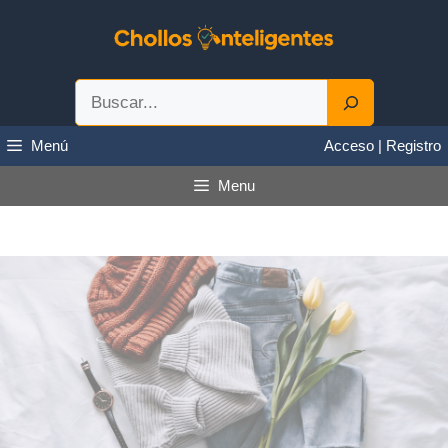
Saltar
al
contenido
Buscar
Menú
Acceso | Registro
Menu