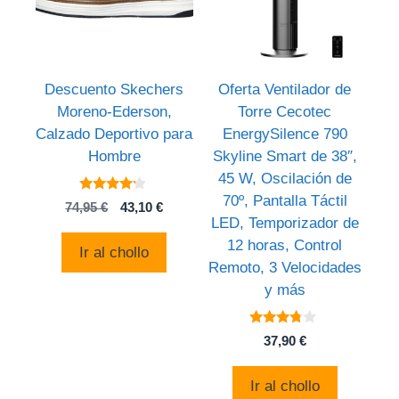
Descuento Skechers
Oferta Ventilador de
Moreno-Ederson,
Torre Cecotec
Calzado Deportivo para
EnergySilence 790
Hombre
Skyline Smart de 38″,
45 W, Oscilación de
70º, Pantalla Táctil
4
El
El
74,95
€
43,10
€
de 5
LED, Temporizador de
precio
precio
original
actual
12 horas, Control
Ir al chollo
era:
es:
Remoto, 3 Velocidades
74,95 €.
43,10 €.
y más
3.6
37,90
€
de 5
Ir al chollo