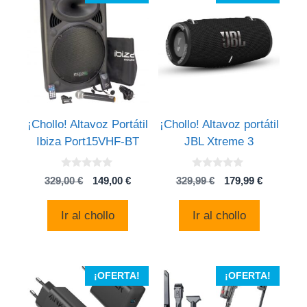
¡Chollo! Altavoz Portátil
¡Chollo! Altavoz portátil
Ibiza Port15VHF-BT
JBL Xtreme 3
0
0
El
El
El
El
329,00
€
149,00
€
329,99
€
179,99
€
d
d
precio
precio
precio
precio
e
e
5
5
original
actual
original
actual
Ir al chollo
Ir al chollo
era:
es:
era:
es:
329,00 €.
149,00 €.
329,99 €.
179,99 €.
¡OFERTA!
¡OFERTA!