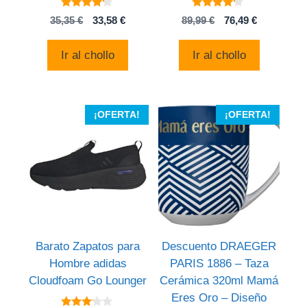
4
4
El
El
El
El
35,35
€
33,58
€
89,99
€
76,49
€
de 5
de 5
precio
precio
precio
precio
original
actual
original
actual
Ir al chollo
Ir al chollo
era:
es:
era:
es:
35,35 €.
33,58 €.
89,99 €.
76,49 €.
¡OFERTA!
¡OFERTA!
Barato Zapatos para
Descuento DRAEGER
Hombre adidas
PARIS 1886 – Taza
Cloudfoam Go Lounger
Cerámica 320ml Mamá
Eres Oro – Diseño