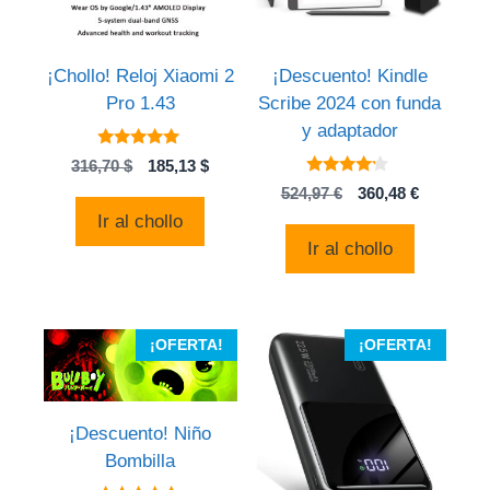
¡Chollo! Reloj Xiaomi 2
¡Descuento! Kindle
Pro 1.43
Scribe 2024 con funda
y adaptador
5.00
El
El
316,70
$
185,13
$
de 5
4
precio
precio
El
El
524,97
€
360,48
€
de 5
original
actual
precio
precio
Ir al chollo
era:
es:
original
actual
Ir al chollo
316,70 $.
185,13 $.
era:
es:
524,97 €.
360,48 €.
¡OFERTA!
¡OFERTA!
¡Descuento! Niño
Bombilla