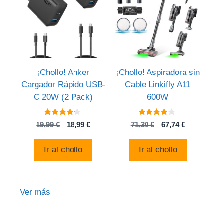
¡Chollo! Anker
¡Chollo! Aspiradora sin
Cargador Rápido USB-
Cable Linkifly A11
C 20W (2 Pack)
600W
4
4
El
El
El
El
19,99
€
18,99
€
71,30
€
67,74
€
de 5
de 5
precio
precio
precio
precio
original
actual
original
actual
Ir al chollo
Ir al chollo
era:
es:
era:
es:
19,99 €.
18,99 €.
71,30 €.
67,74 €.
Ver más