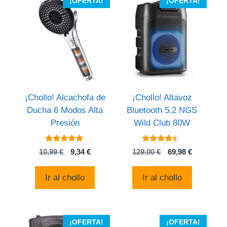
¡OFERTA!
¡OFERTA!
¡Chollo! Alcachofa de
¡Chollo! Altavoz
Ducha 6 Modos Alta
Bluetooth 5.2 NGS
Presión
Wild Club 80W
5
4.2
El
El
El
El
10,99
€
9,34
€
129,00
€
69,98
€
de 5
de 5
precio
precio
precio
precio
original
actual
original
actual
Ir al chollo
Ir al chollo
era:
es:
era:
es:
10,99 €.
9,34 €.
129,00 €.
69,98 €.
¡OFERTA!
¡OFERTA!