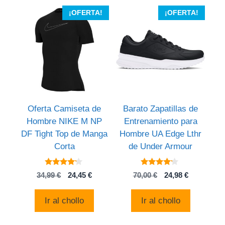
¡OFERTA!
¡OFERTA!
Oferta Camiseta de
Barato Zapatillas de
Hombre NIKE M NP
Entrenamiento para
DF Tight Top de Manga
Hombre UA Edge Lthr
Corta
de Under Armour
4
4
El
El
El
El
34,99
€
24,45
€
70,00
€
24,98
€
de 5
de 5
precio
precio
precio
precio
original
actual
original
actual
Ir al chollo
Ir al chollo
era:
es:
era:
es:
34,99 €.
24,45 €.
70,00 €.
24,98 €.