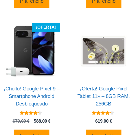
Ir al chollo
Ir al chollo
era:
es:
era:
es:
239,99 €.
169,99 €.
29,99 €.
22,79 €
¡OFERTA!
¡Chollo! Google Pixel 9 –
¡Oferta! Google Pixel
Smartphone Android
Tablet 11» – 8GB RAM,
Desbloqueado
256GB
4
4
El
El
670,00
€
588,00
€
619,00
€
de 5
de 5
precio
precio
original
actual