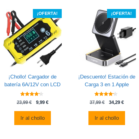
¡OFERTA!
¡OFERTA!
¡Chollo! Cargador de
¡Descuento! Estación de
batería 6A/12V con LCD
Carga 3 en 1 Apple
4
4
El
El
El
El
23,99
€
9,99
€
37,99
€
34,29
€
de 5
de 5
precio
precio
precio
precio
original
actual
original
actual
Ir al chollo
Ir al chollo
era:
es:
era:
es:
23,99 €.
9,99 €.
37,99 €.
34,29 €