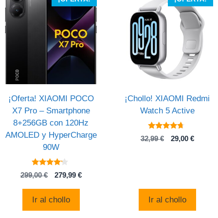
¡Oferta! XIAOMI POCO
¡Chollo! XIAOMI Redmi
X7 Pro – Smartphone
Watch 5 Active
8+256GB con 120Hz
AMOLED y HyperCharge
4.5
El
El
32,99
€
29,00
€
de 5
90W
precio
precio
original
actual
era:
es:
4
El
El
299,00
€
279,99
€
32,99 €.
29,00 €
de 5
precio
precio
original
actual
Ir al chollo
Ir al chollo
era:
es:
299,00 €.
279,99 €.