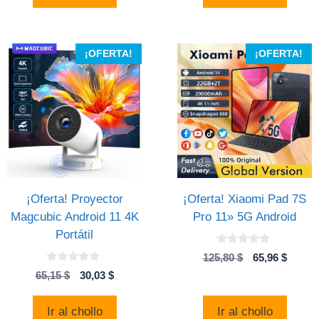
era:
es:
40,21 $.
14,89 $.
¡OFERTA!
¡OFERTA!
¡Oferta! Proyector
¡Oferta! Xiaomi Pad 7S
Magcubic Android 11 4K
Pro 11» 5G Android
Portátil
0
El
El
125,80
$
65,96
$
d
0
precio
precio
e
El
El
65,15
$
30,03
$
d
5
original
actual
precio
precio
e
5
era:
es:
original
actual
Ir al chollo
Ir al chollo
125,80 $.
65,96 $