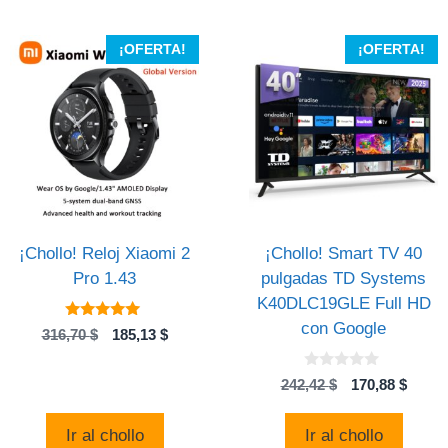
¡OFERTA!
¡OFERTA!
¡Chollo! Reloj Xiaomi 2
¡Chollo! Smart TV 40
Pro 1.43
pulgadas TD Systems
K40DLC19GLE Full HD
con Google
5.00
El
El
316,70
$
185,13
$
de 5
precio
precio
original
actual
0
El
El
242,42
$
170,88
$
d
era:
es:
precio
preci
e
316,70 $.
185,13 $.
5
original
actual
Ir al chollo
Ir al chollo
era:
es: