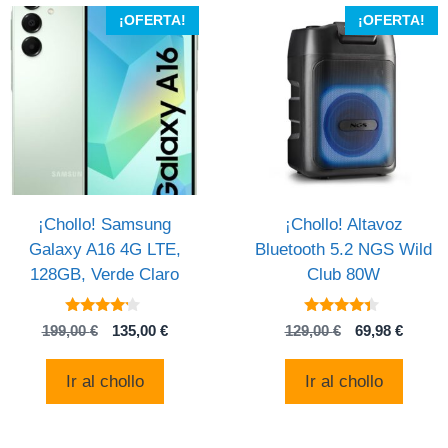
¡OFERTA!
¡OFERTA!
¡Chollo! Samsung
¡Chollo! Altavoz
Galaxy A16 4G LTE,
Bluetooth 5.2 NGS Wild
128GB, Verde Claro
Club 80W
4
4.2
El
El
El
El
199,00
€
135,00
€
129,00
€
69,98
€
de 5
de 5
precio
precio
precio
precio
original
actual
original
actual
Ir al chollo
Ir al chollo
era:
es:
era:
es:
199,00 €.
135,00 €.
129,00 €.
69,98 €