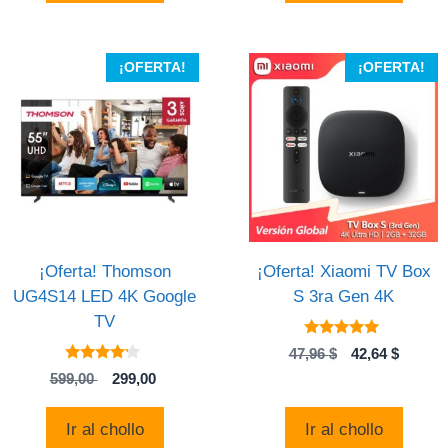
599,99 .
365,60 
¡OFERTA!
¡OFERTA!
¡Oferta! Thomson
¡Oferta! Xiaomi TV Box
UG4S14 LED 4K Google
S 3ra Gen 4K
TV
4.81
El
El
47,96
$
42,64
$
de 5
4
precio
precio
El
El
599,00
299,00
de 5
original
actual
precio
precio
era:
es:
original
actual
Ir al chollo
Ir al chollo
47,96 $.
42,64 $
era:
es: