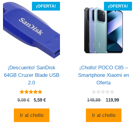
¡OFERTA!
¡OFERTA!
¡Descuento! SanDisk
¡Chollo! POCO C85 –
64GB Cruzer Blade USB
Smartphone Xiaomi en
2.0
Oferta
4.6
0
El
El
El
El
9,08
€
5,59
€
149,99
119,99
de 5
d
precio
precio
precio
precio
e
5
original
actual
original
actual
Ir al chollo
Ir al chollo
era:
es:
era:
es:
9,08 €.
5,59 €.
149,99 .
119,99 