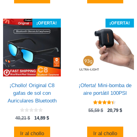
399,00 $.
367,44 $.
¡OFERTA!
¡OFERTA!
¡Chollo! Original C8
¡Oferta! Mini-bomba de
gafas de sol con
aire portátil 100PSI
Auriculares Bluetooth
4.19
El
El
55,59
$
20,79
$
de 5
0
precio
precio
El
El
40,21
$
14,89
$
d
original
actual
precio
precio
e
5
era:
es:
original
actual
Ir al chollo
Ir al chollo
55,59 $.
20,79 $