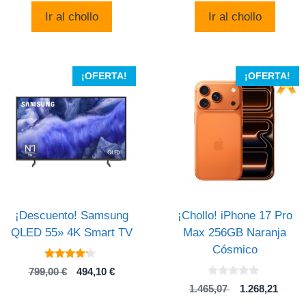
era:
es:
original
actual
Ir al chollo
Ir al chollo
16,67 €.
11,99 €.
era:
es:
4,55 €.
3,85 €.
¡OFERTA!
¡OFERTA!
¡Descuento! Samsung
¡Chollo! iPhone 17 Pro
QLED 55» 4K Smart TV
Max 256GB Naranja
Cósmico
4
El
El
799,00
€
494,10
€
de 5
0
precio
precio
El
El
1.465,07
1.268,21
d
original
actual
precio
preci
e