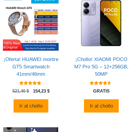
¡Oferta! HUAWEI montre
¡Chollo! XIAOMI POCO
GT5 Smartwatch
M7 Pro 5G – 12+256GB,
41mm/46mm
50MP
4.70
4.4
El
El
521,40
$
154,23
$
GRATIS
de 5
de 5
precio
precio
original
actual
Ir al chollo
Ir al chollo
era:
es:
521,40 $.
154,23 $.