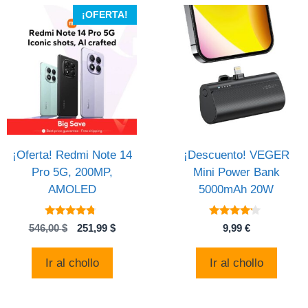
¡OFERTA!
¡Oferta! Redmi Note 14
¡Descuento! VEGER
Pro 5G, 200MP,
Mini Power Bank
AMOLED
5000mAh 20W
4.57
4
El
El
546,00
$
251,99
$
9,99
€
de 5
de 5
precio
precio
original
actual
Ir al chollo
Ir al chollo
era:
es:
546,00 $.
251,99 $.