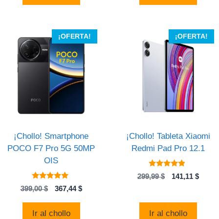
242,42 $.
170,88
¡OFERTA!
¡OFERTA!
¡Chollo! Smartphone
¡Chollo! Tableta Xiaomi
POCO F7 Pro 5G 50MP
Redmi Pad Pro 12.1
OIS
4.69
El
El
299,99
$
141,11
$
de 5
4.73
precio
preci
El
El
399,00
$
367,44
$
de 5
original
actual
precio
precio
era:
es:
original
actual
Ir al chollo
Ir al chollo
299,99 $.
141,11
era:
es: