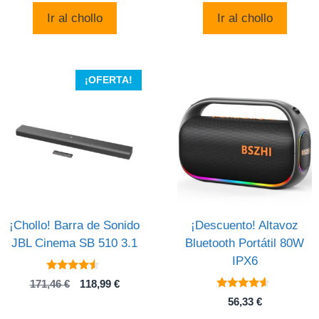
original
actual
original
actual
Ir al chollo
Ir al chollo
era:
es:
era:
es:
59,99 €.
30,00 €.
29,91 €.
25,19 €
¡OFERTA!
¡Chollo! Barra de Sonido
¡Descuento! Altavoz
JBL Cinema SB 510 3.1
Bluetooth Portátil 80W
IPX6
4.3
El
El
171,46
€
118,99
€
de 5
4.4
precio
precio
56,33
€
de 5
original
actual