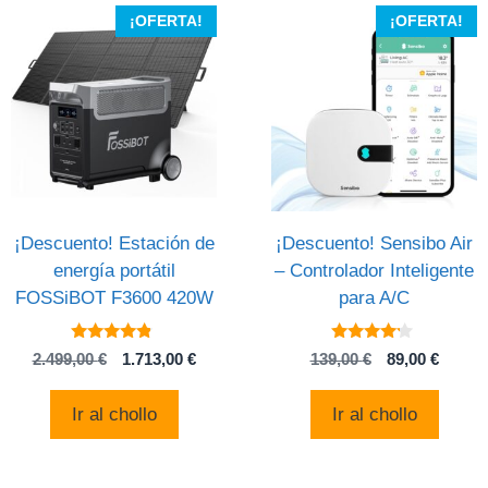
¡OFERTA!
¡OFERTA!
¡Descuento! Estación de
¡Descuento! Sensibo Air
energía portátil
– Controlador Inteligente
FOSSiBOT F3600 420W
para A/C
4.6
4
El
El
El
El
2.499,00
€
1.713,00
€
139,00
€
89,00
€
de 5
de 5
precio
precio
precio
precio
original
actual
original
actual
Ir al chollo
Ir al chollo
era:
es:
era:
es:
2.499,00 €.
1.713,00 €.
139,00 €.
89,00 €