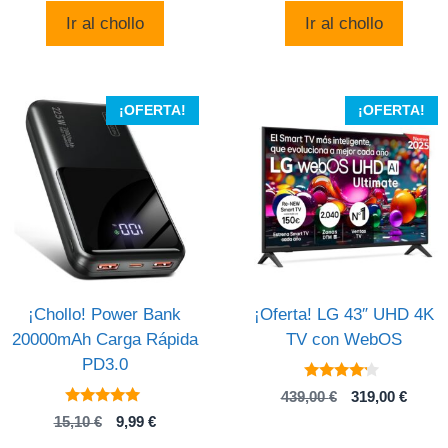
original
actual
Ir al chollo
Ir al chollo
era:
es:
15,40 €.
9,64 €.
¡OFERTA!
¡OFERTA!
¡Chollo! Power Bank
¡Oferta! LG 43″ UHD 4K
20000mAh Carga Rápida
TV con WebOS
PD3.0
4
El
El
439,00
€
319,00
€
de 5
5
precio
preci
El
El
15,10
€
9,99
€
de 5
original
actual
precio
precio