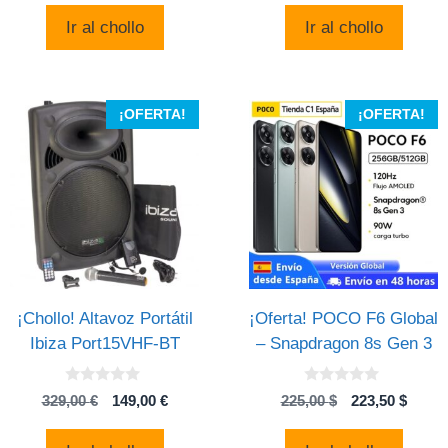
era:
es:
original
actual
Ir al chollo
Ir al chollo
719,00 €.
359,20
era:
es:
57,02 €.
34,50 €.
¡OFERTA!
¡OFERTA!
¡Chollo! Altavoz Portátil
¡Oferta! POCO F6 Global
Ibiza Port15VHF-BT
– Snapdragon 8s Gen 3
0
0
El
El
El
El
329,00
€
149,00
€
225,00
$
223,50
$
d
d
precio
precio
precio
preci
e
e
5
5
original
actual
original
actual