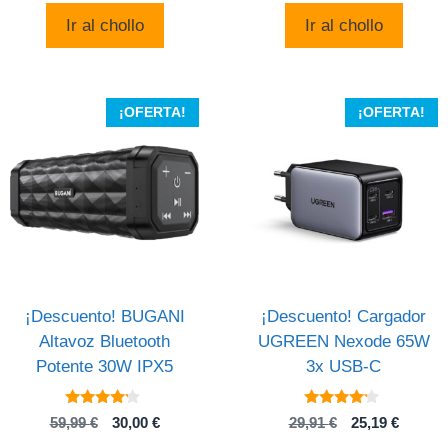
5
era:
es:
original
actua
Ir al chollo
Ir al chollo
799,00 €.
494,10 €.
era:
es:
1.465,07 .
1.268,
¡OFERTA!
¡OFERTA!
¡Descuento! BUGANI
¡Descuento! Cargador
Altavoz Bluetooth
UGREEN Nexode 65W
Potente 30W IPX5
3x USB-C
4
4
El
El
El
El
59,99
€
30,00
€
29,91
€
25,19
€
de 5
de 5
precio
precio
precio
precio