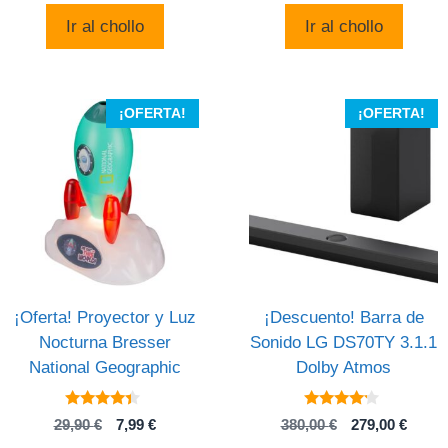
era:
es:
Ir al chollo
Ir al chollo
171,46 €.
118,99 €.
¡OFERTA!
¡OFERTA!
¡Oferta! Proyector y Luz
¡Descuento! Barra de
Nocturna Bresser
Sonido LG DS70TY 3.1.1
National Geographic
Dolby Atmos
4.2
4
El
El
El
El
29,90
€
7,99
€
380,00
€
279,00
€
de 5
de 5
precio
precio
precio
preci