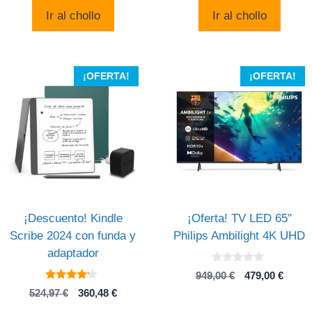
5
original
actual
original
actual
Ir al chollo
Ir al chollo
era:
es:
era:
es:
79,99 $.
35,22 $.
859,00 .
779,00 
¡OFERTA!
¡OFERTA!
¡Descuento! Kindle
¡Oferta! TV LED 65″
Scribe 2024 con funda y
Philips Ambilight 4K UHD
adaptador
0
El
El
949,00
€
479,00
€
d
4
precio
preci
e
El
El
524,97
€
360,48
€
de 5
5
original
actual
precio
precio