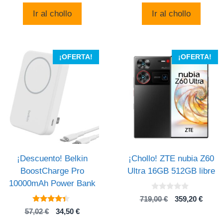
original
actual
original
actual
Ir al chollo
Ir al chollo
era:
es:
era:
es:
29,90 €.
7,99 €.
380,00 €.
279,00
¡OFERTA!
¡OFERTA!
¡Descuento! Belkin
¡Chollo! ZTE nubia Z60
BoostCharge Pro
Ultra 16GB 512GB libre
10000mAh Power Bank
0
El
El
719,00
€
359,20
€
d
4.2
precio
preci
e
El
El
57,02
€
34,50
€
de 5
5
original
actual
precio
precio