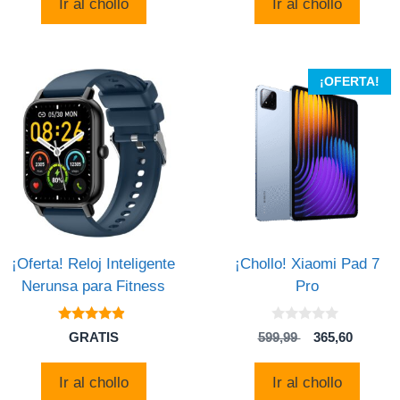
Ir al chollo
Ir al chollo
era:
es:
499,00 $.
296,08 $.
¡OFERTA!
¡Oferta! Reloj Inteligente
¡Chollo! Xiaomi Pad 7
Nerunsa para Fitness
Pro
4.7
0
El
El
GRATIS
599,99
365,60
de 5
d
precio
precio
e
5
original
actual
Ir al chollo
Ir al chollo
era:
es: