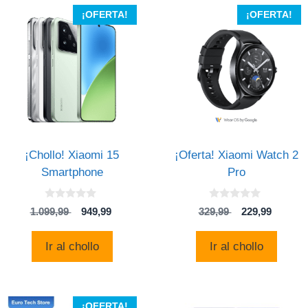
¡OFERTA!
¡OFERTA!
¡Chollo! Xiaomi 15
¡Oferta! Xiaomi Watch 2
Smartphone
Pro
0
0
El
El
El
El
1.099,99
949,99
329,99
229,99
d
d
precio
precio
precio
precio
e
e
5
5
original
actual
original
actual
Ir al chollo
Ir al chollo
era:
es:
era:
es:
1.099,99 .
949,99 .
329,99 .
229,99 
¡OFERTA!