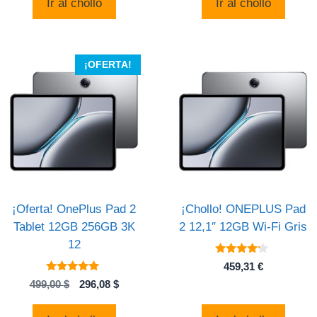
Ir al chollo
Ir al chollo
era:
es:
670,00 €.
588,00 €.
¡OFERTA!
¡Oferta! OnePlus Pad 2
¡Chollo! ONEPLUS Pad
Tablet 12GB 256GB 3K
2 12,1″ 12GB Wi-Fi Gris
12
4
459,31
€
de 5
4.95
El
El
499,00
$
296,08
$
de 5
precio
precio
original
actual