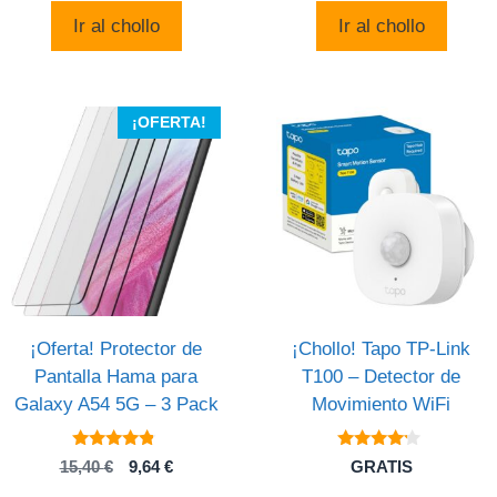
era:
es:
original
actual
Ir al chollo
Ir al chollo
949,00 €.
479,00
era:
es:
524,97 €.
360,48 €.
¡OFERTA!
¡Oferta! Protector de
¡Chollo! Tapo TP-Link
Pantalla Hama para
T100 – Detector de
Galaxy A54 5G – 3 Pack
Movimiento WiFi
4.6
4
El
El
15,40
€
9,64
€
GRATIS
de 5
de 5
precio
precio