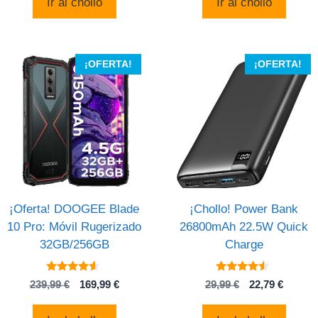
Ir al chollo
Ir al chollo
era:
es:
era:
es:
329,00 €.
149,00 €.
225,00 $.
223,50
¡OFERTA!
¡OFERTA!
¡Oferta! DOOGEE Blade
¡Chollo! Power Bank
10 Pro: Móvil Rugerizado
26800mAh 22.5W Quick
32GB/256GB
Charge
4.4
4.3
El
El
El
El
239,99
€
169,99
€
29,99
€
22,79
€
de 5
de 5
precio
precio
precio
precio
original
actual
original
actual