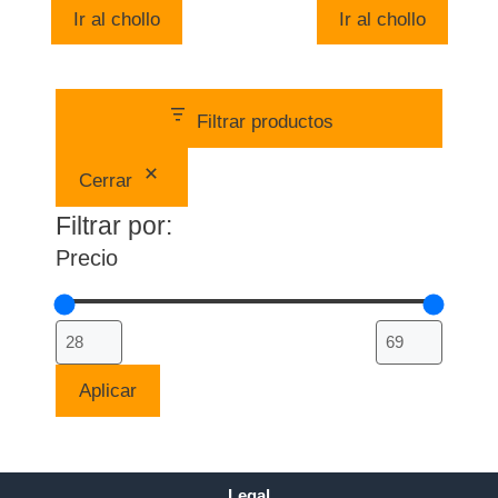
era:
es:
original
actual
Ir al chollo
Ir al chollo
100,00 €.
28,78 €.
era:
es:
99,95 .
69,00 .
Filtrar productos
Cerrar
Filtrar por:
Precio
Aplicar
Legal