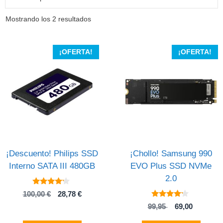
Ordenado
Mostrando los 2 resultados
por
los
últimos
¡OFERTA!
¡OFERTA!
¡Descuento! Philips SSD
¡Chollo! Samsung 990
Interno SATA III 480GB
EVO Plus SSD NVMe
2.0
4
El
El
100,00
€
28,78
€
de 5
4
precio
precio
El
El
99,95
69,00
de 5
original
actual
precio
precio