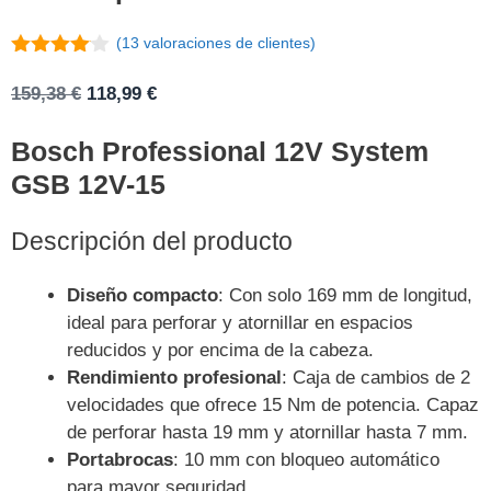
(
13
valoraciones de clientes)
4
de 5
El
El
159,38
€
118,99
€
precio
precio
Bosch Professional 12V System
original
actual
era:
es:
GSB 12V-15
159,38 €.
118,99 €.
Descripción del producto
Diseño compacto
: Con solo 169 mm de longitud,
ideal para perforar y atornillar en espacios
reducidos y por encima de la cabeza.
Rendimiento profesional
: Caja de cambios de 2
velocidades que ofrece 15 Nm de potencia. Capaz
de perforar hasta 19 mm y atornillar hasta 7 mm.
Portabrocas
: 10 mm con bloqueo automático
para mayor seguridad.