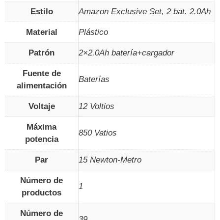
Estilo
‎Amazon Exclusive Set, 2 bat. 2.0Ah
Material
‎Plástico
Patrón
‎2×2.0Ah batería+cargador
Fuente de
‎Baterías
alimentación
Voltaje
‎12 Voltios
Máxima
‎850 Vatios
potencia
Par
‎15 Newton-Metro
Número de
‎1
productos
Número de
‎39