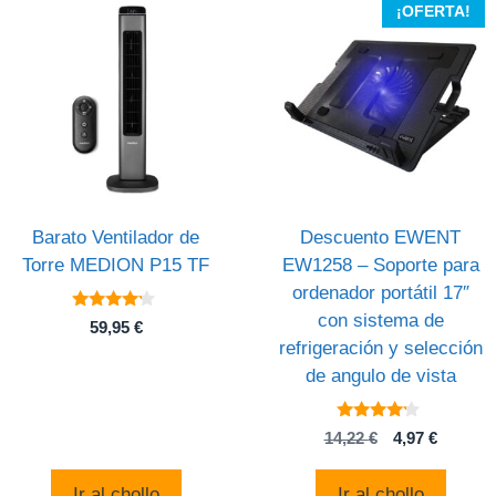
¡OFERTA!
Barato Ventilador de
Descuento EWENT
Torre MEDION P15 TF
EW1258 – Soporte para
ordenador portátil 17″
con sistema de
4
59,95
€
de 5
refrigeración y selección
de angulo de vista
4
El
El
14,22
€
4,97
€
de 5
precio
precio
original
actual
Ir al chollo
Ir al chollo