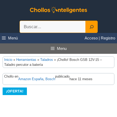
Saltar
al
contenido
Buscar
Menú
Acceso | Registro
Menu
Inicio
»
Herramientas
»
Taladros
»
¡Chollo! Bosch GSB 12V-15 –
Taladro percutor a batería
Chollo en
publicado
Amazon España
, 
Bosch
hace 11 meses
¡OFERTA!