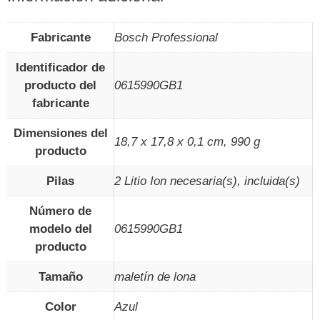
Fabricante
‎Bosch Professional
Identificador de
producto del
‎0615990GB1
fabricante
Dimensiones del
‎18,7 x 17,8 x 0,1 cm, 990 g
producto
Pilas
‎2 Litio Ion necesaria(s), incluida(s)
Número de
modelo del
‎0615990GB1
producto
Tamaño
‎maletín de lona
Color
‎Azul