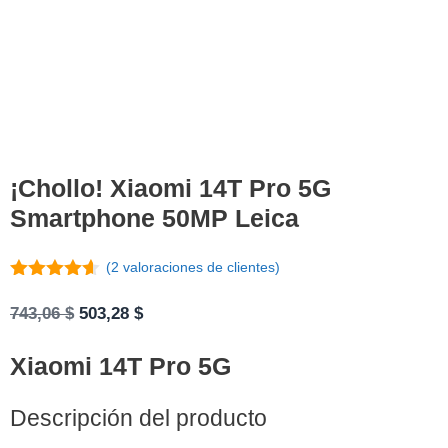
¡Chollo! Xiaomi 14T Pro 5G
Smartphone 50MP Leica
(
2
valoraciones de clientes)
4.50
de 5
El
El
743,06
$
503,28
$
precio
precio
Xiaomi 14T Pro 5G
original
actual
era:
es:
743,06 $.
503,28 $.
Descripción del producto