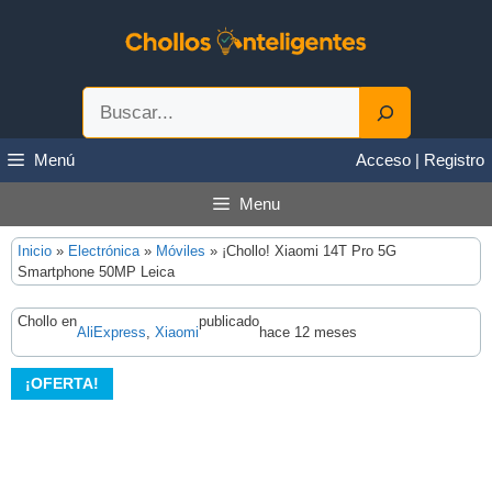
Saltar
al
contenido
Buscar
Menú
Acceso | Registro
Menu
Inicio
»
Electrónica
»
Móviles
»
¡Chollo! Xiaomi 14T Pro 5G
Smartphone 50MP Leica
Chollo en
publicado
AliExpress
, 
Xiaomi
hace 12 meses
¡OFERTA!