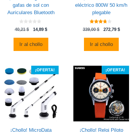
gafas de sol con
eléctrico 800W 50 km/h
Auriculares Bluetooth
plegable
0
3.63
El
El
El
El
40,21
$
14,89
$
339,00
$
272,79
$
d
de 5
precio
precio
precio
preci
e
5
original
actual
original
actual
Ir al chollo
Ir al chollo
era:
es:
era:
es:
40,21 $.
14,89 $.
339,00 $.
272,79
¡OFERTA!
¡OFERTA!
¡Chollo! MicroData
¡Chollo! Reloj Piloto