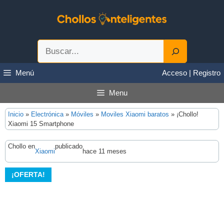
Saltar
al
contenido
Buscar
Menú
Acceso | Registro
Menu
Inicio
»
Electrónica
»
Móviles
»
Moviles Xiaomi baratos
»
¡Chollo!
Xiaomi 15 Smartphone
Chollo en
publicado
Xiaomi
hace 11 meses
¡OFERTA!