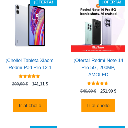
¡OFERTA!
¡OFERTA!
¡Chollo! Tableta Xiaomi
¡Oferta! Redmi Note 14
Redmi Pad Pro 12.1
Pro 5G, 200MP,
AMOLED
4.69
El
El
299,99
$
141,11
$
de 5
4.57
precio
precio
El
El
546,00
$
251,99
$
de 5
original
actual
precio
preci
era:
es:
original
actual
Ir al chollo
Ir al chollo
299,99 $.
141,11 $.
era:
es:
546,00 $.
251,99