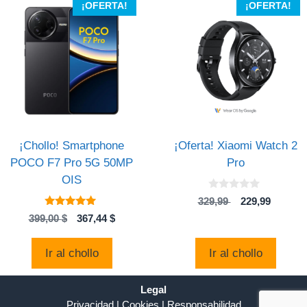
¡OFERTA!
¡OFERTA!
¡Chollo! Smartphone
¡Oferta! Xiaomi Watch 2
POCO F7 Pro 5G 50MP
Pro
OIS
0
El
El
329,99
229,99
d
4.73
precio
precio
e
El
El
399,00
$
367,44
$
de 5
5
original
actual
precio
precio
era:
es:
original
actual
Ir al chollo
Ir al chollo
329,99 .
229,99 
era:
es:
399,00 $.
367,44 $.
Legal
Privacidad
|
Cookies
|
Responsabilidad