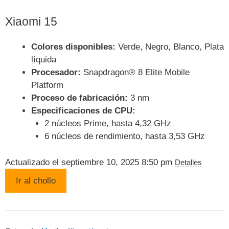
precio
precio
original
actual
Xiaomi 15
era:
es:
1.099,99 .
949,99 .
Colores disponibles:
Verde, Negro, Blanco, Plata
líquida
Procesador:
Snapdragon® 8 Elite Mobile
Platform
Proceso de fabricación:
3 nm
Especificaciones de CPU:
2 núcleos Prime, hasta 4,32 GHz
6 núcleos de rendimiento, hasta 3,53 GHz
Actualizado el septiembre 10, 2025 8:50 pm
Detalles
Ir al chollo