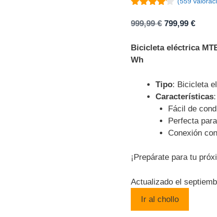
(
559
valoraci
4
de 5
El
El
999,99
€
799,99
€
precio
preci
original
actua
Bicicleta eléctrica M
era:
es:
Wh
999,99 €.
799,9
Tipo
: Bicicleta e
Características
:
Fácil de condu
Perfecta para
Conexión con
¡Prepárate para tu próx
Actualizado el septiem
Ir al chollo