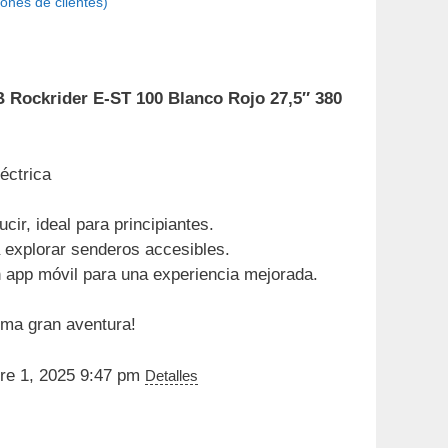
ones de clientes)
o
l
TB Rockrider E-ST 100 Blanco Rojo 27,5″ 380
9 €.
léctrica
cir, ideal para principiantes.
 explorar senderos accesibles.
 app móvil para una experiencia mejorada.
ima gran aventura!
bre 1, 2025 9:47 pm
Detalles