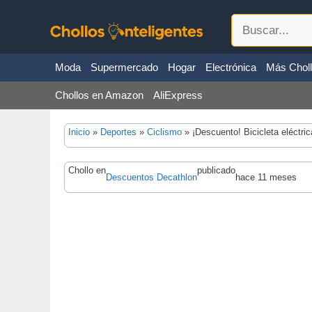
Saltar
Buscar
al
contenido
Moda
Supermercado
Hogar
Electrónica
Más Chol
Chollos en Amazon
AliExpress
Inicio
»
Deportes
»
Ciclismo
»
¡Descuento! Bicicleta eléctr
Chollo en
publicado
Descuentos Decathlon
hace 11 meses