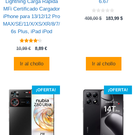
Lightning Carga Rápida
6.67
MFi Certificado Cargador
iPhone para 13/12/12 Pro
0
El
El
408,00
$
183,99
$
d
MAX/SE/11/X/XS/XR/8/7/
precio
preci
e
5
original
actual
6s Plus, iPad iPod
era:
es:
408,00 $.
183,99
4
El
El
10,99
€
8,89
€
de 5
precio
precio
original
actual
Ir al chollo
Ir al chollo
era:
es:
10,99 €.
8,89 €.
¡OFERTA!
¡OFERTA!