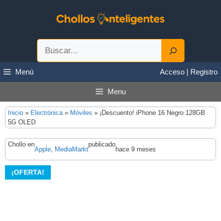
Saltar
al
contenido
Buscar
Menú
Acceso | Registro
Menu
Inicio
»
Electrónica
»
Móviles
»
¡Descuento! iPhone 16 Negro 128GB
5G OLED
Chollo en
publicado
Apple
, 
MediaMarkt
hace 9 meses
¡OFERTA!