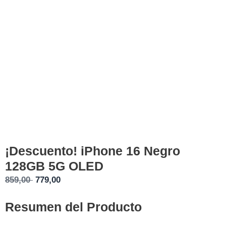
¡Descuento! iPhone 16 Negro
128GB 5G OLED
El
El
859,00
779,00
precio
precio
Resumen del Producto
original
actual
era:
es: