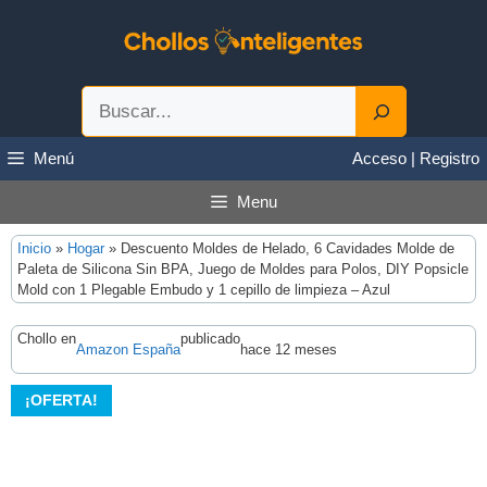
Saltar
al
contenido
Buscar
Menú
Acceso | Registro
Menu
Inicio
»
Hogar
»
Descuento Moldes de Helado, 6 Cavidades Molde de
Paleta de Silicona Sin BPA, Juego de Moldes para Polos, DIY Popsicle
Mold con 1 Plegable Embudo y 1 cepillo de limpieza – Azul
Chollo en
publicado
Amazon España
hace 12 meses
¡OFERTA!