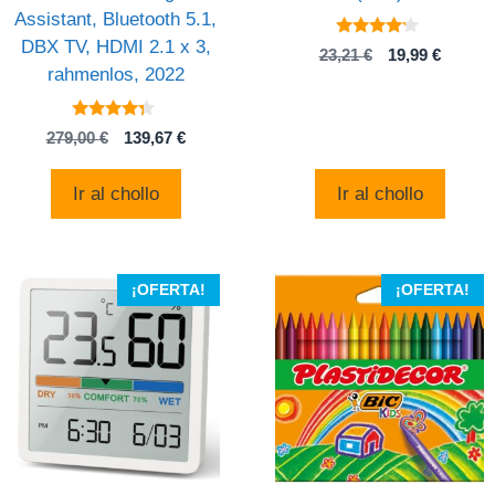
Assistant, Bluetooth 5.1,
DBX TV, HDMI 2.1 x 3,
4
El
El
23,21
€
19,99
€
de 5
rahmenlos, 2022
precio
precio
original
actual
era:
es:
4.1
El
El
279,00
€
139,67
€
23,21 €.
19,99 €
de 5
precio
precio
original
actual
Ir al chollo
Ir al chollo
era:
es:
279,00 €.
139,67 €.
¡OFERTA!
¡OFERTA!