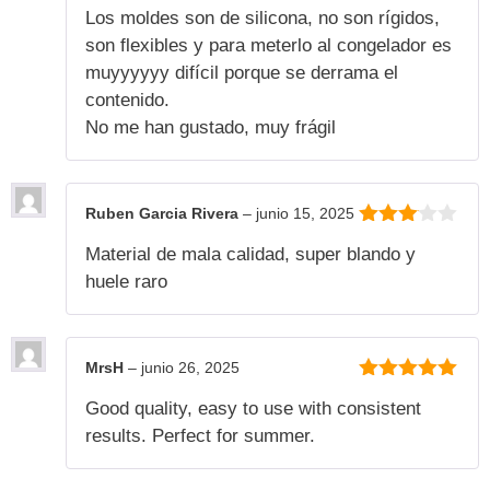
1
Los moldes son de silicona, no son rígidos,
de
5
son flexibles y para meterlo al congelador es
muyyyyyy difícil porque se derrama el
contenido.
No me han gustado, muy frágil
Ruben Garcia Rivera
–
junio 15, 2025
3
de 5
Material de mala calidad, super blando y
huele raro
MrsH
–
junio 26, 2025
5
de 5
Good quality, easy to use with consistent
results. Perfect for summer.