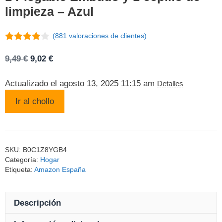
limpieza – Azul
(
881
valoraciones de clientes)
4
de 5
El
El
9,49
€
9,02
€
precio
precio
original
actual
Actualizado el agosto 13, 2025 11:15 am
Detalles
era:
es:
Ir al chollo
9,49 €.
9,02 €.
SKU:
B0C1Z8YGB4
Categoría:
Hogar
Etiqueta:
Amazon España
Descripción