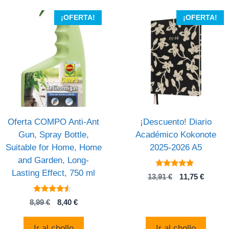
¡OFERTA!
¡OFERTA!
Oferta COMPO Anti-Ant
¡Descuento! Diario
Gun, Spray Bottle,
Académico Kokonote
Suitable for Home, Home
2025-2026 A5
and Garden, Long-
Lasting Effect, 750 ml
4.8
El
El
13,91
€
11,75
€
de 5
precio
precio
original
actual
4.3
El
El
8,99
€
8,40
€
de 5
era:
es:
precio
precio
13,91 €.
11,75 €
original
actual
Ir al chollo
Ir al chollo