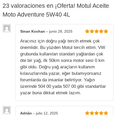
23 valoraciones en
¡Oferta! Motul Aceite
Moto Adventure 5W40 4L
Sinan Kochan
–
junio 28, 2025
5
de 5
Aracınız için doğru yağı tercih etmek çok
önemlidir. Bu yüzden Motul tercih ettim. VW
grubunda kullanılan standart yağlardan çok
öte bir yağ, ilk 50km sonra motor sesi 0 km
gibi oldu. Doğru yağ araçların kullanım
kılavuzlarında yazar, eğer bulamıyorsanız
forumlarda da insanlar belirtiyor. Yağın
üzerinde 504 00 yada 507 00 gibi standartlar
yazar buna dikkat etmek lazım.
Adrián
–
julio 12, 2025