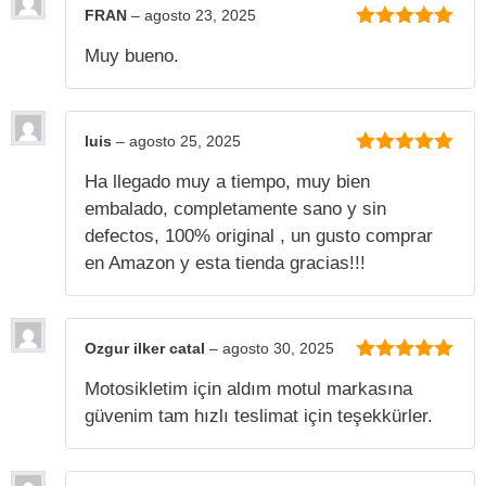
FRAN
–
agosto 23, 2025
5
de 5
Muy bueno.
luis
–
agosto 25, 2025
5
de 5
Ha llegado muy a tiempo, muy bien
embalado, completamente sano y sin
defectos, 100% original , un gusto comprar
en Amazon y esta tienda gracias!!!
Ozgur ilker catal
–
agosto 30, 2025
5
de 5
Motosikletim için aldım motul markasına
güvenim tam hızlı teslimat için teşekkürler.