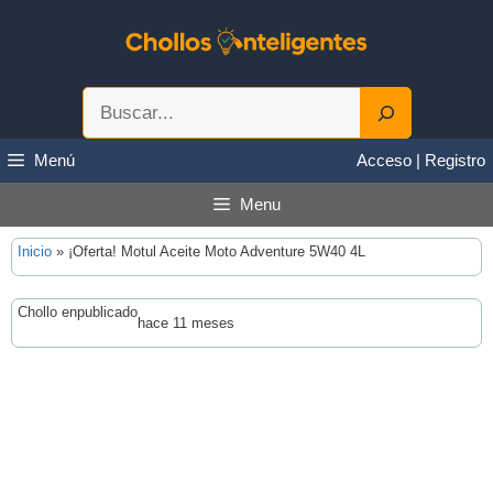
Saltar
al
contenido
Buscar
Menú
Acceso | Registro
Menu
Inicio
»
¡Oferta! Motul Aceite Moto Adventure 5W40 4L
Chollo en
publicado
hace 11 meses