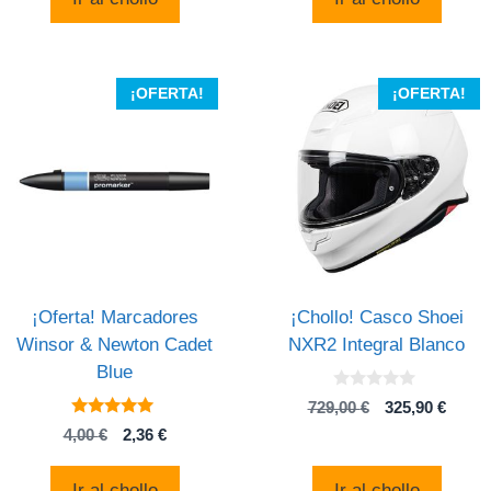
era:
es:
8,99 €.
8,40 €.
¡OFERTA!
¡OFERTA!
¡Oferta! Marcadores
¡Chollo! Casco Shoei
Winsor & Newton Cadet
NXR2 Integral Blanco
Blue
0
El
El
729,00
€
325,90
€
d
5
precio
preci
e
El
El
4,00
€
2,36
€
de 5
5
original
actual
precio
precio
era:
es:
original
actual
Ir al chollo
Ir al chollo