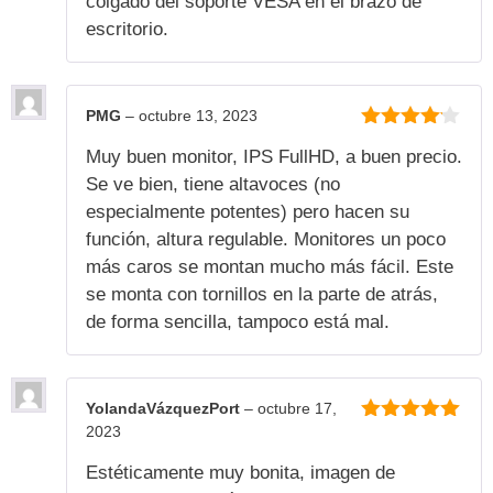
colgado del soporte VESA en el brazo de
escritorio.
PMG
–
octubre 13, 2023
4
de 5
Muy buen monitor, IPS FullHD, a buen precio.
Se ve bien, tiene altavoces (no
especialmente potentes) pero hacen su
función, altura regulable. Monitores un poco
más caros se montan mucho más fácil. Este
se monta con tornillos en la parte de atrás,
de forma sencilla, tampoco está mal.
YolandaVázquezPort
–
octubre 17,
2023
5
de 5
Estéticamente muy bonita, imagen de