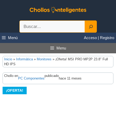
Saltar
al
contenido
Buscar
Menú
Acceso | Registro
Menu
Inicio
»
Informática
»
Monitores
»
¡Oferta! MSI PRO MP2P 23.8″ Full
HD IPS
Chollo en
publicado
PC Componentes
hace 11 meses
¡OFERTA!