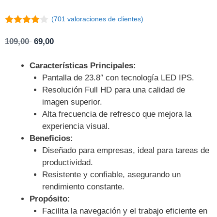
(
701
valoraciones de clientes)
4
de 5
El
El
109,00
69,00
precio
precio
original
actual
Características Principales:
era:
es:
Pantalla de 23.8″ con tecnología LED IPS.
109,00 .
69,00 .
Resolución Full HD para una calidad de
imagen superior.
Alta frecuencia de refresco que mejora la
experiencia visual.
Beneficios:
Diseñado para empresas, ideal para tareas de
productividad.
Resistente y confiable, asegurando un
rendimiento constante.
Propósito:
Facilita la navegación y el trabajo eficiente en