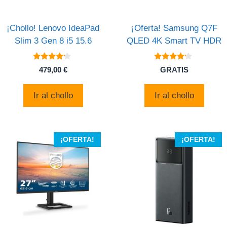
¡Chollo! Lenovo IdeaPad
¡Oferta! Samsung Q7F
Slim 3 Gen 8 i5 15.6
QLED 4K Smart TV HDR
4
4
479,00
€
GRATIS
de 5
de 5
Ir al chollo
Ir al chollo
¡OFERTA!
¡OFERTA!