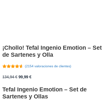
¡Chollo! Tefal Ingenio Emotion – Set
de Sartenes y Olla
(
2154
valoraciones de clientes)
4.5
de 5
El
El
134,94
€
99,99
€
precio
precio
Tefal Ingenio Emotion – Set de
original
actual
era:
es:
Sartenes y Ollas
134,94 €.
99,99 €.