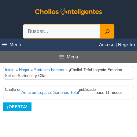
Saltar
al
contenido
Buscar
Menú
Acceso | Registro
Menu
Inicio
»
Hogar
»
Sartenes baratas
»
¡Chollo! Tefal Ingenio Emotion –
Set de Sartenes y Olla
Chollo en
publicado
Amazon España
, 
Sartenes Tefal
hace 11 meses
¡OFERTA!